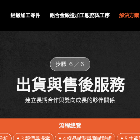
鋁鍛加工零件
鋁合金鍛造加工服務與工序
解決方案
步驟 ６／６
出貨與售後服務
建立長期合作與雙向成長的夥伴關係
流程總覽
分析
3 報價與提案
4 樣品試製與測試驗證
5 生