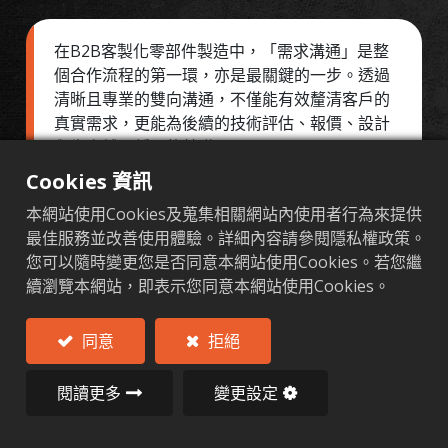
在B2B客製化零部件製造中，「需求溝通」是整
個合作流程的第一環，亦是最關鍵的一步。透過
清晰且專業的雙向溝通，不僅能有效釐清客戶的
真實需求，更能為後續的技術評估、報價、設計
與生產鋪下穩固的基礎。
Cookies 資訊
Al Forge Tech深知每一個客戶、每一項專案背後
本網站使用Cookies及蒐集相關網站內使用者行為來提供
的挑戰與目標，因此我們特別重視此階段的精準
最佳服務並改善使用體驗。詳細內容請參閱隱私權政策。
與效率。以下從四個面向說明我們在「需求溝
您可以隨時變更您是否同意本網站使用Cookies。若您繼
通」階段的完整流程與專業實踐。
續瀏覽本網站，即表示您同意本網站使用Cookies。
同意
拒絕
閱讀更多
變更設定
A 客戶資料收集與初步接洽