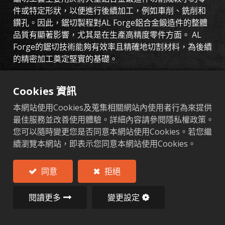
件或特定形狀，以便進行後續加工，例如車削、銑削和
鑽孔。因此，鋸切製程對AL Forge鋁合金鍛造件的整體
品質有顯著影響，尤其是在生產高精度零件方面。 AL
Forge的鋸切技術能夠有效率且精確地切割材料，為後續
的精密加工奠定堅實的基礎。
鋁合金鍛造服務
Cookies 資訊
天承的鋁合金鍛造服務專注於為汽車、摩托車、自行車
本網站使用Cookies及蒐集相關網站內使用者行為來提供
和工業五金等多個行業提供高精度鋁合金零件。鋸切是
最佳服務並改善使用體驗。詳細內容請參閱隱私權政策。
天承加工流程的第一步，主要用於將鋁合金原料（如鍛
您可以隨時變更您是否同意本網站使用Cookies。若您繼
造坯料、鋁合金鋼棒、鋁合金板材等）切割成適合後續
續瀏覽本網站，即表示您同意本網站使用Cookies。
加工的尺寸，以滿足客戶的特定需求。鋸切的精度和效
率直接影響後續加工的平滑度，因此採用先進的鋸切技
術和設備，以確保產品品質和生產效率。
同意
拒絕
閱讀更多
變更設定