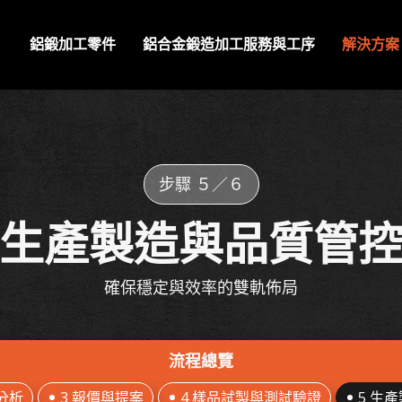
鋁鍛加工零件
鋁合金鍛造加工服務與工序
解決方案
步驟 ５／６
生產製造與品質管
確保穩定與效率的雙軌佈局
流程總覽
分析
3 報價與提案
4 樣品試製與測試驗證
5 生