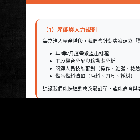
（1）產能與人力規劃
每當進入量產階段，我們會針對專案建立「
年/季/月度需求產出排程
工段機台分配與稼動率分析
關鍵人員技能配對（操作、維護、檢
備品備料清單（原料、刀具、耗材）
這讓我們能快速對應突發訂單、產能高峰與
Cookies 資訊
（2）標準作業流程（SOP）制定
本網站使用Cookies及蒐集相關網站內使用
每個客戶項目都會建立專屬的SOP文件，包
Cookies。若您繼續瀏覽本網站，即表示您同意本網