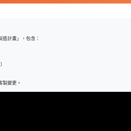
製造計畫」，包含：
驗）
客製變更。
者行為來提供最佳服務並改善使用體驗。詳細內容請參閱隱
含：
站使用Cookies。