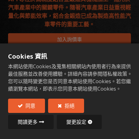
汽車產業中的關鍵零件。隨著汽車產業日益重視輕
量化與節能效率，鋁合金鍛造已成為製造高性能汽
車零件的重要工藝。
加入詢價車
Cookies 資訊
本網站使用Cookies及蒐集相關網站內使用者行為來提供
頂級鋁合金
主要汽車用鋁合金鍛造零件
ESG 
最佳服務並改善使用體驗。詳細內容請參閱隱私權政策。
您可以隨時變更您是否同意本網站使用Cookies。若您繼
續瀏覽本網站，即表示您同意本網站使用Cookies。
頂級鋁合金
涵蓋6061、7075與A356等高強度鋁材，滿足
同意
拒絕
結構強度、抗疲勞與耐腐蝕需求
閱讀更多
變更設定
我們使用高等級鋁合金，包括：
6061 / 6082：結構強度高，具優異焊接性